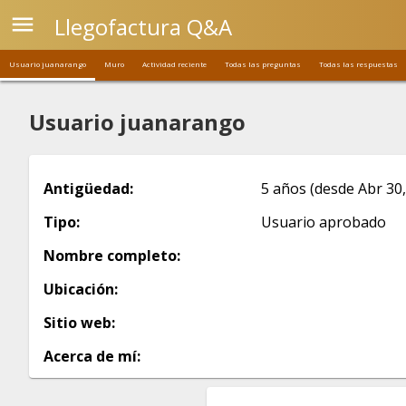
menu
Llegofactura Q&A
Usuario juanarango
Muro
Actividad reciente
Todas las preguntas
Todas las respuestas
Usuario juanarango
Antigüedad:
5 años (desde Abr 30,
Tipo:
Usuario aprobado
Nombre completo:
Ubicación:
Sitio web:
Acerca de mí: