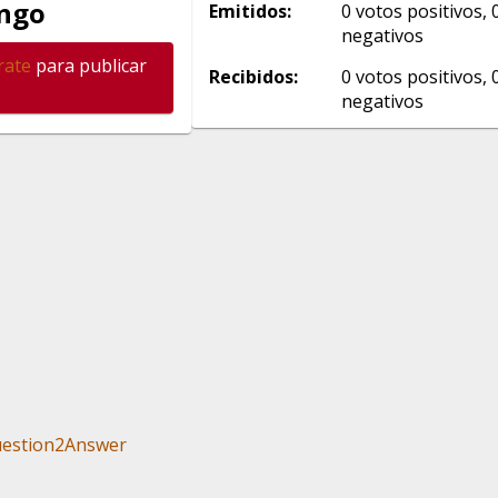
ango
Emitidos:
0
votos positivos,
negativos
rate
para publicar
Recibidos:
0
votos positivos,
negativos
estion2Answer