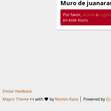
Muro de juanar
Por favor,
accede
o
regíst
en este muro.
Enviar feedback
Mayro Theme
with
by
Momin Raza
Powered by
Qu
code
favorite