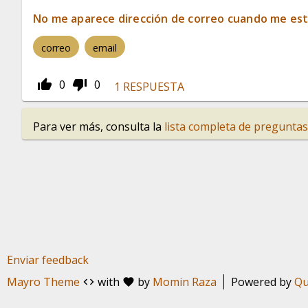
No me aparece dirección de correo cuando me es
correo
email
thumb_up_alt
thumb_down_alt
0
0
1
RESPUESTA
Para ver más, consulta la
lista completa de preguntas
Enviar feedback
Mayro Theme
with
by
Momin Raza
Powered by
Qu
code
favorite