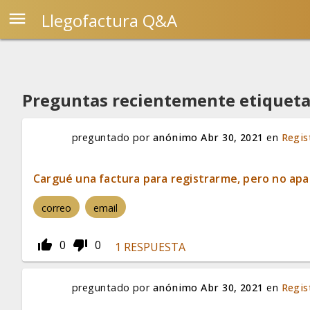
menu
Llegofactura Q&A
Realiza una pregunta:
Preguntas recientemente etiquet
preguntado
por
anónimo
Abr 30, 2021
en
Regis
Cargué una factura para registrarme, pero no apa
correo
email
thumb_up_alt
thumb_down_alt
0
0
1
RESPUESTA
preguntado
por
anónimo
Abr 30, 2021
en
Regis