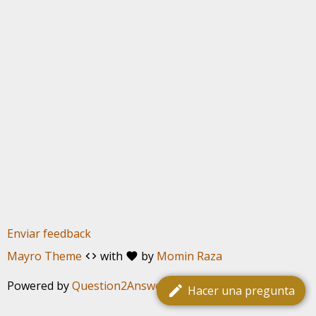
Enviar feedback
Mayro Theme
with
by
Momin Raza
code
favorite
Powered by
Question2Answer
edit
Hacer una pregunta