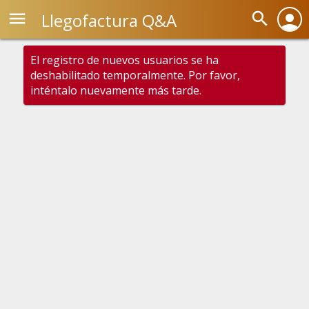
menu
search
Llegofactura Q&A
person
El registro de nuevos usuarios se ha
deshabilitado temporalmente. Por favor,
inténtalo nuevamente más tarde.