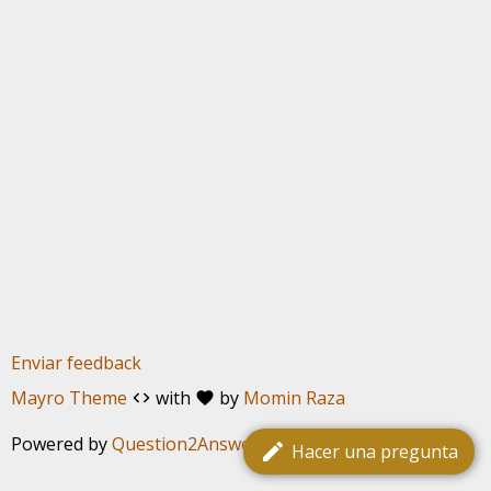
Enviar feedback
Mayro Theme
with
by
Momin Raza
code
favorite
Powered by
Question2Answer
edit
Hacer una pregunta