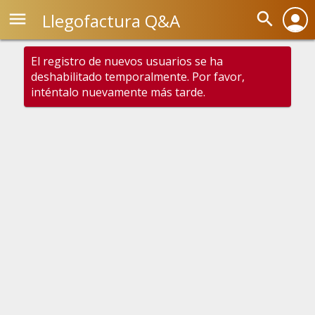
menu
search
Llegofactura Q&A
person
El registro de nuevos usuarios se ha
deshabilitado temporalmente. Por favor,
inténtalo nuevamente más tarde.