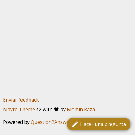
Enviar feedback
Mayro Theme
with
by
Momin Raza
code
favorite
Powered by
Question2Answer
edit
Hacer una pregunta