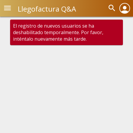
menu
search
Llegofactura Q&A
person
El registro de nuevos usuarios se ha
deshabilitado temporalmente. Por favor,
inténtalo nuevamente más tarde.