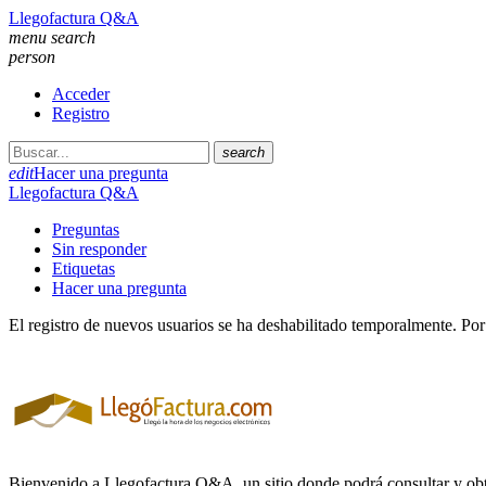
Llegofactura Q&A
menu
search
person
Acceder
Registro
search
edit
Hacer una pregunta
Llegofactura Q&A
Preguntas
Sin responder
Etiquetas
Hacer una pregunta
El registro de nuevos usuarios se ha deshabilitado temporalmente. Por
Bienvenido a Llegofactura Q&A, un sitio donde podrá consultar y obte