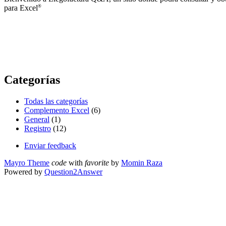
para Excel
®
Categorías
Todas las categorías
Complemento Excel
(6)
General
(1)
Registro
(12)
Enviar feedback
Mayro Theme
code
with
favorite
by
Momin Raza
Powered by
Question2Answer
...