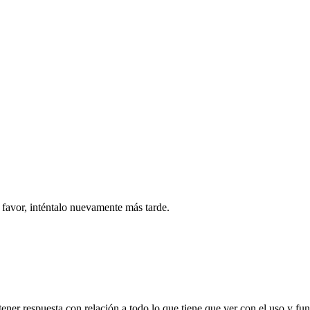
 favor, inténtalo nuevamente más tarde.
ner respuesta con relación a todo lo que tiene que ver con el uso y f