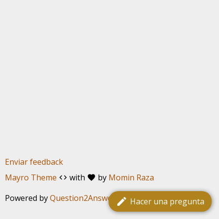
Enviar feedback
Mayro Theme
with
by
Momin Raza
code
favorite
Powered by
Question2Answer
edit
Hacer una pregunta