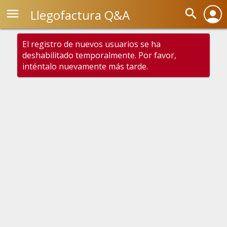
menu
search
Llegofactura Q&A
person
El registro de nuevos usuarios se ha
deshabilitado temporalmente. Por favor,
inténtalo nuevamente más tarde.