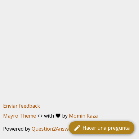
Enviar feedback
Mayro Theme
with
by
Momin Raza
code
favorite
edit
Hacer una pregunta
Powered by
Question2Answer