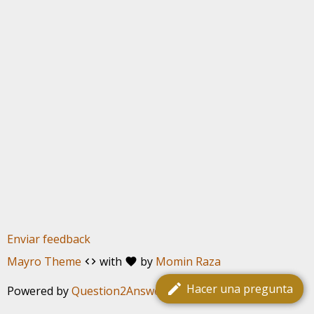
Enviar feedback
Mayro Theme
with
by
Momin Raza
code
favorite
edit
Hacer una pregunta
Powered by
Question2Answer